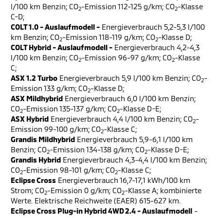
l/100 km Benzin; CO
-Emission 112-125 g/km; CO
-Klasse
2
2
C-D;
COLT 1.0 - Auslaufmodell -
Energieverbrauch 5,2-5,3 l/100
km Benzin; CO
-Emission 118-119 g/km; CO
-Klasse D;
2
2
COLT Hybrid - Auslaufmodell -
Energieverbrauch 4,2-4,3
l/100 km Benzin; CO
-Emission 96-97 g/km; CO
-Klasse
2
2
C;
ASX 1.2 Turbo
Energieverbrauch 5,9 l/100 km Benzin; CO
-
2
Emission 133 g/km; CO
-Klasse D;
2
ASX Mildhybrid
Energieverbrauch 6,0 l/100 km Benzin;
CO
-Emission 135-137 g/km; CO
-Klasse D-E;
2
2
ASX Hybrid
Energieverbrauch 4,4 l/100 km Benzin; CO
-
2
Emission 99-100 g/km; CO
-Klasse C;
2
Grandis Mildhybrid
Energieverbrauch 5,9-6,1 l/100 km
Benzin; CO
-Emission 134-138 g/km; CO
-Klasse D-E;
2
2
Grandis Hybrid
Energieverbrauch 4,3-4,4 l/100 km Benzin;
CO
-Emission 98-101 g/km; CO
-Klasse C;
2
2
Eclipse Cross
Energieverbrauch 16,7-17,1 kWh/100 km
Strom; CO
-Emission 0 g/km; CO
-Klasse A; kombinierte
2
2
Werte. Elektrische Reichweite (EAER) 615-627 km.
Eclipse Cross Plug-in Hybrid 4WD 2.4 - Auslaufmodell
-