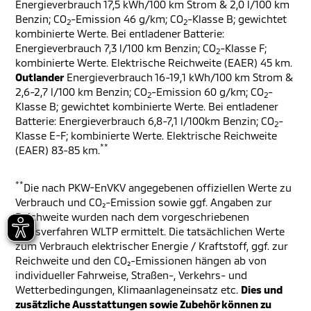
Energieverbrauch 17,5 kWh/100 km Strom & 2,0 l/100 km
Benzin; CO
-Emission 46 g/km; CO
-Klasse B; gewichtet
2
2
kombinierte Werte. Bei entladener Batterie:
Energieverbrauch 7,3 l/100 km Benzin; CO
-Klasse F;
2
kombinierte Werte. Elektrische Reichweite (EAER) 45 km.
Outlander
Energieverbrauch 16-19,1 kWh/100 km Strom &
2,6-2,7 l/100 km Benzin; CO
-Emission 60 g/km; CO
-
2
2
Klasse B; gewichtet kombinierte Werte. Bei entladener
Batterie: Energieverbrauch 6,8-7,1 l/100km Benzin; CO
-
2
Klasse E-F; kombinierte Werte. Elektrische Reichweite
**
(EAER) 83-85 km.
**
Die nach PKW-EnVKV angegebenen offiziellen Werte zu
Verbrauch und CO₂-Emission sowie ggf. Angaben zur
Reichweite wurden nach dem vorgeschriebenen
Messverfahren WLTP ermittelt. Die tatsächlichen Werte
zum Verbrauch elektrischer Energie / Kraftstoff, ggf. zur
Reichweite und den CO₂-Emissionen hängen ab von
individueller Fahrweise, Straßen-, Verkehrs- und
Wetterbedingungen, Klimaanlageneinsatz etc.
Dies und
zusätzliche Ausstattungen sowie Zubehör können zu