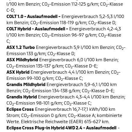
l/100 km Benzin; CO
-Emission 112-125 g/km; CO
-Klasse
2
2
C-D;
COLT 1.0 - Auslaufmodell -
Energieverbrauch 5,2-5,3 l/100
km Benzin; CO
-Emission 118-119 g/km; CO
-Klasse D;
2
2
COLT Hybrid - Auslaufmodell -
Energieverbrauch 4,2-4,3
l/100 km Benzin; CO
-Emission 96-97 g/km; CO
-Klasse
2
2
C;
ASX 1.2 Turbo
Energieverbrauch 5,9 l/100 km Benzin; CO
-
2
Emission 133 g/km; CO
-Klasse D;
2
ASX Mildhybrid
Energieverbrauch 6,0 l/100 km Benzin;
CO
-Emission 135-137 g/km; CO
-Klasse D-E;
2
2
ASX Hybrid
Energieverbrauch 4,4 l/100 km Benzin; CO
-
2
Emission 99-100 g/km; CO
-Klasse C;
2
Grandis Mildhybrid
Energieverbrauch 5,9-6,1 l/100 km
Benzin; CO
-Emission 134-138 g/km; CO
-Klasse D-E;
2
2
Grandis Hybrid
Energieverbrauch 4,3-4,4 l/100 km Benzin;
CO
-Emission 98-101 g/km; CO
-Klasse C;
2
2
Eclipse Cross
Energieverbrauch 16,7-17,1 kWh/100 km
Strom; CO
-Emission 0 g/km; CO
-Klasse A; kombinierte
2
2
Werte. Elektrische Reichweite (EAER) 615-627 km.
Eclipse Cross Plug-in Hybrid 4WD 2.4 - Auslaufmodell
-